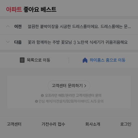
아파트
좋아요 베스트
이전
깔끔한 붙박이장을 시공한 드레스룸이에요. 드레스룸에는 문
을 과감하게 철거하고 커튼을 달아주었답니다.
다음
꽃과 함께하는 주방 꽃모닝 :) 노란색 식세기가 귀욤귀욤해요
목록으로 이동
하이홈스 홈으로 이동
고객센터 문의하기
오프라인 매장/온라인 고객지원센터 문의
안심 케어/이전설치/B2B/하이메이드 A/S 문의
고객센터
가전수리 접수
회사소개
로그인