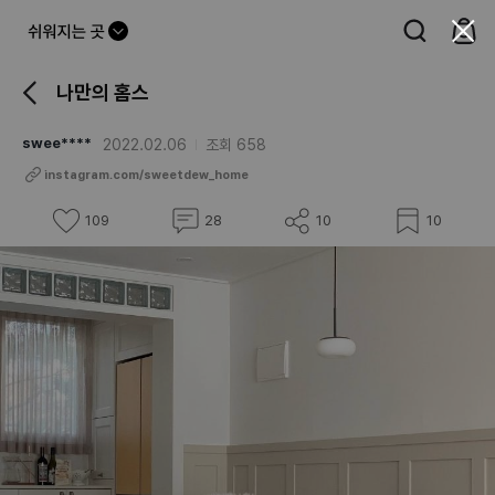
드
롭
나만의 홈스
다
운
swee****
2022.02.06
조회
658
버
instagram.com/sweetdew_home
튼
좋
댓
공
스
109
28
10
10
아
글
유
크
요
하
랩
기