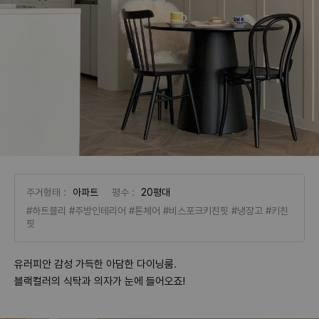
주거형태 :
아파트
평수 :
20평대
#하트블리
#주방인테리어
#톤체어
#비스포크키친핏
#냉장고
#키친
핏
유러피안 감성 가득한 아담한 다이닝룸.
블랙컬러의 식탁과 의자가 눈에 들어오죠!