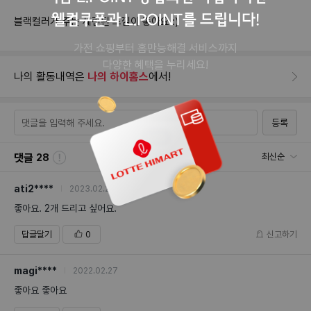
웰컴쿠폰과 L.POINT를 드립니다!
블랙컬러가 주는 세련된 느낌이 좋아요 :)
가전 쇼핑부터 홈만능해결 서비스까지
다양한 혜택을 누리세요!
나의 활동내역은
나의 하이홈스
에서!
등록
댓글
최신순
28
ati2****
2023.02.24
좋아요. 2개 드리고 싶어요.
답글달기
0
신고하기
magi****
2022.02.27
좋아요 좋아요