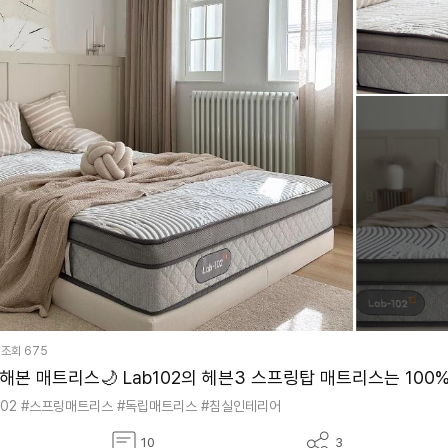
조회
675
본 매트리스🌙 Lab102의 헤븐3 스프링탑 매트리스는 100% 
102
#스프링매트리스
#독립매트리스
#침실인테리어
댓
공
10
3