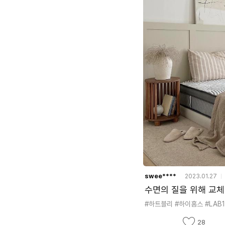
swee****
2023.01.27
수면의 질을 위해 교체해
#하트블리
#하이홈스
#LAB
좋
28