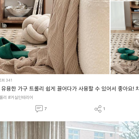
조회
341
 유용한 가구 트롤리 쉽게 끌어다가 사용할 수 있어서 좋아요! 차분
롤리
#거실인테리어
댓
공
7
1
글
유
하
기