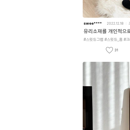
swee****
2022.12.18
#스윗듀그램
#스윗듀_홈
#
좋
31
아
요