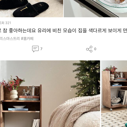
조회
321
크리스마스트리
#홈카페
댓
공
7
0
글
유
하
기