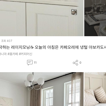
조회
407
아니마
#홈카페
#커피머신
댓
공
11
0
글
유
하
기