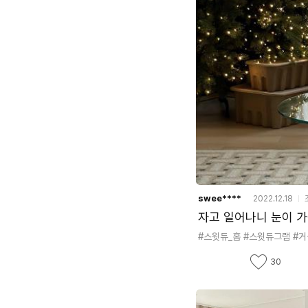
swee****
2022.12.18
자고 일어나니 눈이 가득
#스윗듀_홈
#스윗듀그램
#
좋
30
아
요