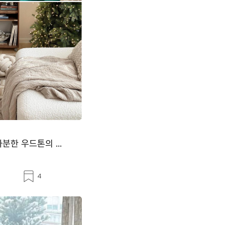
한 우드톤의 ...
스
4
크
랩