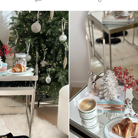
글
유
하
기