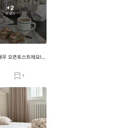
+2
더 보기
에스프레소 뽑으며 시작하는 레이지모닝☕️ 오늘의 아침은 카페오레에 냉털 아보카도새우 오픈토스트에요! ...
스
1
크
랩