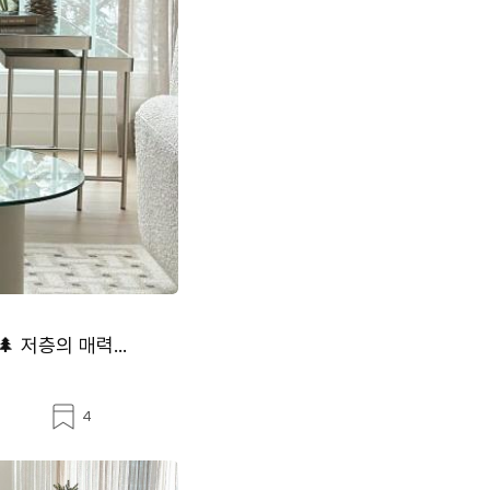
 저층의 매력...
스
4
크
랩