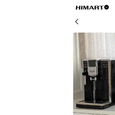
드
롭
다
운
버
튼