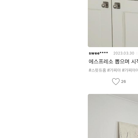
swee****
2023.03.30
#스윗듀홈
#가찌아
#가찌아
좋
26
아
요