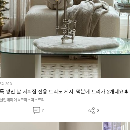
조회
293
 쌓인 날 저희집 전용 트리도 게시! 덕분에 트리가 2개네요🌲🌲
거실인테리어
#크리스마스트리
댓
공
7
0
글
유
하
기