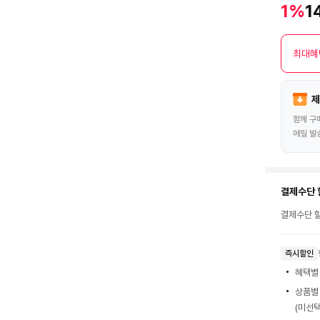
1%
1
최대혜
제
함께 구
메일 발
결제수단 
결제수단 할
즉시할인
혜택별
상품별
(미선택