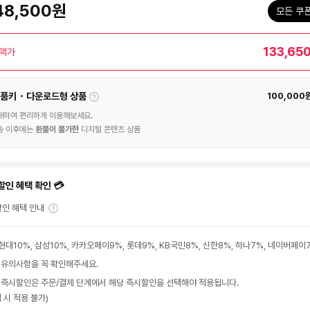
48,500원
모든 쿠
133,65
택가
품키・다운로드형 상품
100,000
매하여 편리하게 이용해보세요.
송 이후에는
환불이 불가한
디지털 콘텐츠 상품
할인 혜택 확인 💳
인 혜택 안내
현대10%, 삼성10%, 카카오페이9%, 롯데9%, KB국민8%, 신한8%, 하나7%, 네이버페이
 유의사항을 꼭 확인해주세요.
 즉시할인은 주문/결제 단계에서 해당 즉시할인을 선택해야 적용됩니다.
 시 적용 불가)