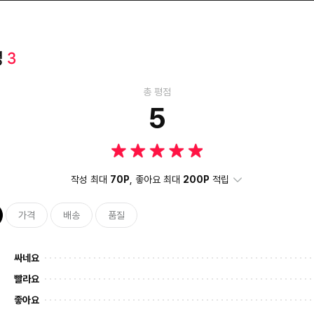
평
3
총 평점
5
작성 최대
70P
, 좋아요 최대
200P
적립
가격
배송
품질
싸네요
빨라요
좋아요