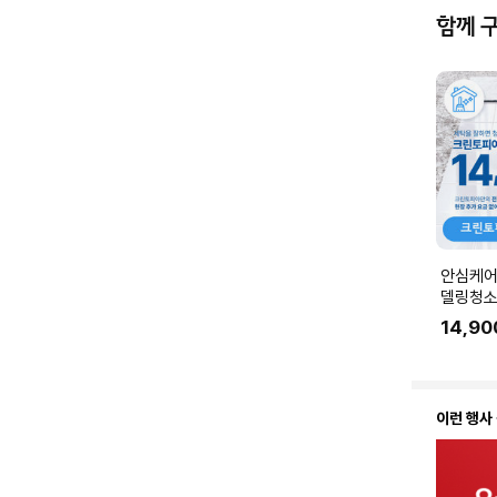
함께 
안심케어
델링청소
링 공사 
14,90
에 맞춰
요.
이런 행사