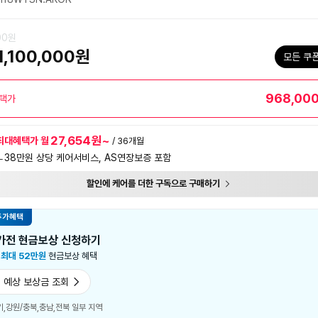
00원
1,100,000원
모든 쿠
968,00
택가
27,654원~
최대혜택가 월
/ 36개월
ㄴ38만원 상당 케어서비스, AS연장보증 포함
할인에 케어를 더한 구독으로 구매하기
추가혜택
가전 현금보상 신청하기
시
최대 52만원
현금보상 혜택
 예상 보상금 조회
기,강원/충북,충남,전북 일부 지역