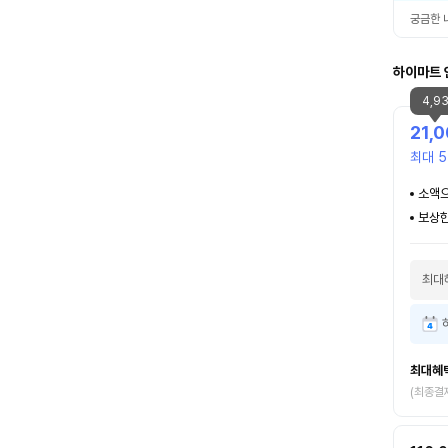
궁금한 
하이마트 
4,9
21,
최대 5
소액으
보상한
최대
최대혜
(최종결