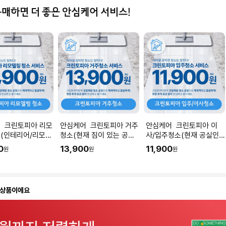
구매하면 더 좋은 안심케어 서비스!
 크린토피아 리모
안심케어 크린토피아 거주
안심케어 크린토피아 이
(인테리어/리모델
청소(현재 짐이 있는 공간
사/입주청소(현재 공실인
직후) I 공간 평수
청소) I 공간 평수에 맞춰
공간청소) I 공간 평수에 맞
0
13,900
11,900
원
원
원
 수량을 입력해주세
수량을 입력해주세요.
춰 수량을 입력해주세요.
 상품이에요