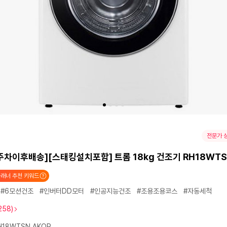
전문가 
주차이후배송][스태킹설치포함] 트롬 18kg 건조기 RH18WT
래너 추천 키워드
#6모션건조
#인버터DD모터
#인공지능건조
#조용조용코스
#자동세척
258)
H18WTSN.AKOR