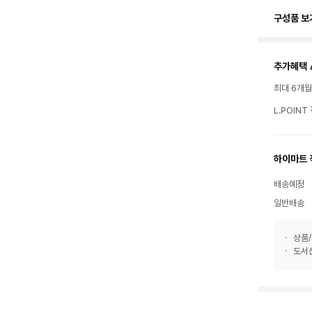
구성품 보
추가혜택 
최대 6개
L.POIN
하이마트 
배송예정
일반배송
상품/
도서산