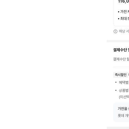
116,
가전 
최대 
해당 
결제수단 
결제수단 할
즉시할인
혜택별
상품별
(미선택
가전을 
롯데 개