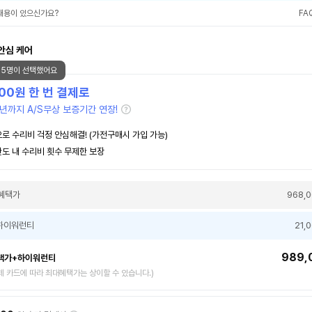
내용이 있으신가요?
FA
안심 케어
35명이 선택했어요
000
원 한 번 결제로
년까지 A/S무상 보증기간 연장!
로 수리비 걱정 안심해결! (가전구매시 가입 가능)
도 내 수리비 횟수 무제한 보장
혜택가
968,
하이워런티
21,
989,
택가+하이워런티
제 카드에 따라 최대혜택가는 상이할 수 있습니다.)