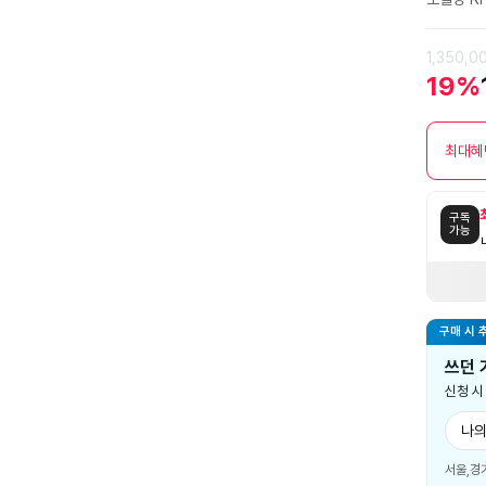
1,350,0
19%
최대혜
구독
가능
구매 시 
쓰던 
신청 
나의
서울,경