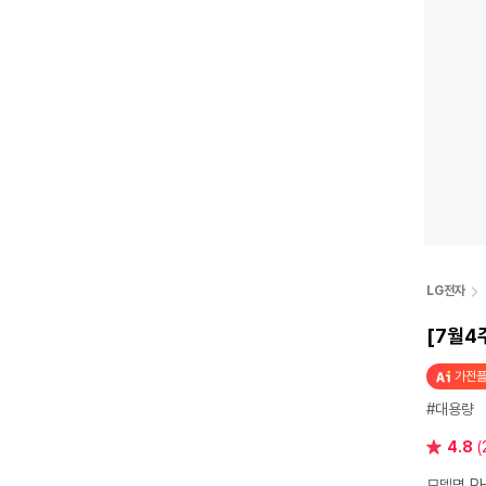
LG전자
[7월4
가전플
#대용량
별
4.8
(
점
모델명 R