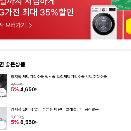
면 좋은상품
엄지척
세탁기청소솔 청소솔 드럼세탁기청소솔 세탁조청소솔
4,900
원
5%
4,650
원
엄지척
접이식 빨래 튼튼한 베란다 빨래걸이대 공간활용
9,000
원
5%
8,550
원