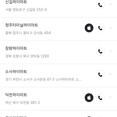
신길하이마트
전화연결
팩스 : 050-2333-1206
영업시간 : 금일 10:30~20:30
서울 영등포구 신길동 252-6
전화 : 02-835-4330
청주터미널하이마트
애플
전화연결
팩스 : 050-2222-0379
수리
영업시간 : 금일 10:30~20:30
충북 청주시 흥덕구 강서동 494
매장
전화 : 043-233-5544
장량하이마트
전화연결
팩스 : 050-2222-1485
영업시간 : 금일 10:30~20:30
경북 포항시 북구 양덕동 1290
전화 : 054-255-0998
소사하이마트
전화연결
팩스 : 050-2222-1844
영업시간 : 금일 10:30~20:30
경기 부천시 소사구 소사본동 81-3 소사하이마트 소사하이마트
전화 : 032-351-9870
덕천하이마트
애플
전화연결
팩스 : 05023331429
수리
영업시간 : 금일 10:30~20:30
부산 북구 덕천동 381-2
매장
전화 : 051-335-6100