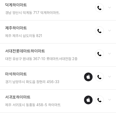
전화 : 031-846-5533
덕계하이마트
전화연결
팩스 : 050-2222-0866
영업시간 : 금일 10:30~20:30
경남 양산시 덕계동 717 덕계하이마트.
전화 : 055-366-8080
제주하이마트
전화연결
팩스 : 050-2222-1750
영업시간 : 금일 10:30~20:30
제주 제주시 삼도이동 821
전화 : 064-723-3066
서대전롯데마트하이마트
전화연결
팩스 : 050-2222-0206
영업시간 : 금일 10:30~20:30
대전 유성구 원내동 367-10 롯데마트서대전점 2층
전화 : 042-542-6611
마석하이마트
애플
전화연결
팩스 : 050-2333-1322
수리
영업시간 : 금일 10:00~22:00
경기 남양주시 화도읍 창현리 456-33
매장
전화 : 031-594-0200
서귀포하이마트
애플
전화연결
팩스 : 050-2222-0871
수리
영업시간 : 금일 10:30~20:30
제주 서귀포시 동홍동 458-5 하이마트
매장
전화 : 064-762-0811