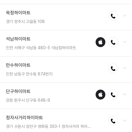
전화 : 055-748-9200
옥정하이마트
전화연결
팩스 : 050-2222-1813
영업시간 : 금일 10:30~20:30
경기 양주시 고읍동 108
전화 : 031-928-7382
석남하이마트
애플
전화연결
팩스 : 05023331541
수리
영업시간 : 금일 10:00~20:00
인천 서해구 석남동 480-5 석남점하이마트
매장
전화 : 032-574-4300
만수하이마트
전화연결
팩스 : 050-2222-0958
영업시간 : 금일 10:30~20:30
인천 남동구 만수동 874번지
전화 : 032-468-6262
단구하이마트
애플
전화연결
팩스 : 050-2222-0968
수리
영업시간 : 금일 10:30~20:30
강원 원주시 단구동 648-9
매장
전화 : 033-766-4123
정자사거리하이마트
전화연결
팩스 : 050-2222-1146
영업시간 : 금일 10:30~20:30
경기 수원시 장안구 영화동 393-1 정자사거리 하이마트