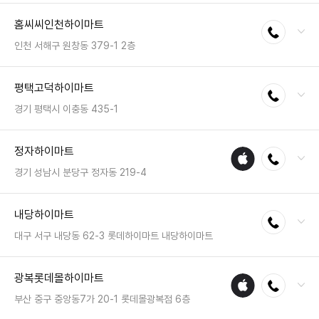
전화 : 043-855-9797
홈씨씨인천하이마트
전화연결
팩스 : 050-2222-1488
영업시간 : 금일 10:30~20:30
인천 서해구 원창동 379-1 2층
전화 : 032-724-8525
평택고덕하이마트
전화연결
팩스 : 05023331522
영업시간 : 금일 10:00~20:00
경기 평택시 이충동 435-1
전화 : 031-663-1600
정자하이마트
애플
전화연결
팩스 : 050-2222-1038
수리
영업시간 : 금일 10:30~20:30
경기 성남시 분당구 정자동 219-4
매장
전화 : 031-719-2002
내당하이마트
전화연결
팩스 : 050-2222-1061
영업시간 : 금일 10:30~20:30
대구 서구 내당동 62-3 롯데하이마트 내당하이마트
전화 : 053-710-1599
광복롯데몰하이마트
애플
전화연결
팩스 : 05023331492
수리
영업시간 : 금일 10:00~20:00
부산 중구 중앙동7가 20-1 롯데몰광복점 6층
매장