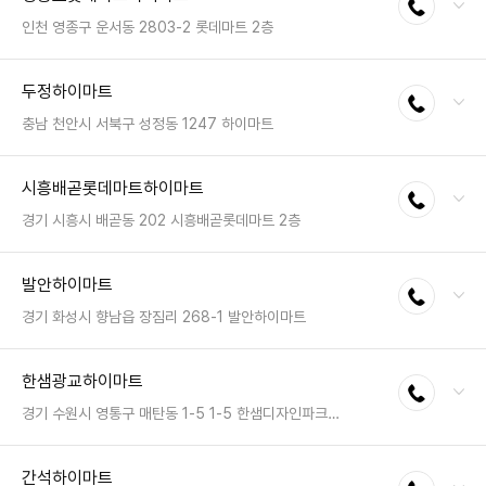
팩스 : 050-2222-1489
영업시간 : 금일 10:30~20:30
인천 영종구 운서동 2803-2 롯데마트 2층
전화 : 032-752-8383
두정하이마트
전화연결
팩스 : 050-2333-1359
영업시간 : 금일 10:00~22:00
충남 천안시 서북구 성정동 1247 하이마트
전화 : 041-622-8833
시흥배곧롯데마트하이마트
전화연결
팩스 : 050-2222-1480
영업시간 : 금일 10:30~20:30
경기 시흥시 배곧동 202 시흥배곧롯데마트 2층
전화 : 031-499-8212
발안하이마트
전화연결
팩스 : 050-2333-1426
영업시간 : 금일 10:00~22:00
경기 화성시 향남읍 장짐리 268-1 발안하이마트
전화 : 031-8059-8822
한샘광교하이마트
전화연결
팩스 : 050-2222-1041
영업시간 : 금일 10:30~20:30
경기 수원시 영통구 매탄동 1-5 1-5 한샘디자인파크 4층 하이마트
전화 : 031-895-5929
간석하이마트
전화연결
팩스 : 05023331508