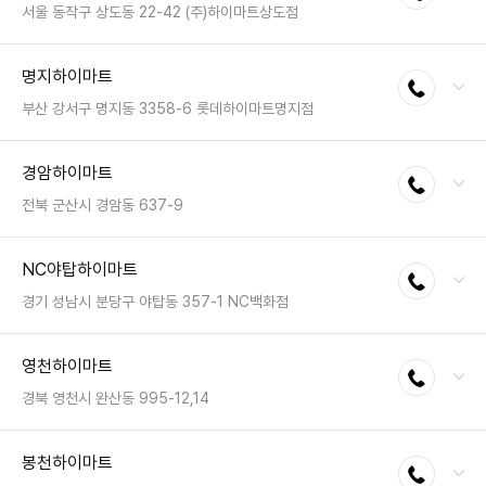
영업시간 : 금일 10:30~20:30
서울 동작구 상도동 22-42 (주)하이마트상도점
전화 : 02-825-6700
명지하이마트
전화연결
팩스 : 050-2222-0581
영업시간 : 금일 10:30~20:30
부산 강서구 명지동 3358-6 롯데하이마트명지점
전화 : 051-710-5241
경암하이마트
전화연결
팩스 : 05023331491
영업시간 : 금일 10:00~20:00
전북 군산시 경암동 637-9
전화 : 063-443-6700
NC야탑하이마트
전화연결
팩스 : 050-2222-1885
영업시간 : 금일 10:30~20:30
경기 성남시 분당구 야탑동 357-1 NC백화점
전화 : 031-8039-5166
영천하이마트
전화연결
팩스 : 05023331529
영업시간 : 금일 10:30~22:00
경북 영천시 완산동 995-12,14
전화 : 054-337-0111
봉천하이마트
전화연결
팩스 : 050-2222-1668