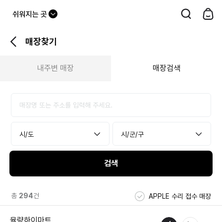
드
롭
매장찾기
다
운
내주변 매장
매장검색
버
튼
검색
총
294
건
APPLE 수리 접수 매장
율량하이마트
애플
전화연결