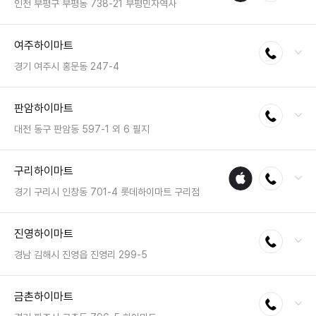
영업시간 : 금일 10:30~20:30
인천 부평구 부평동 738-21 부평민자역사
매장
전화 : 032-502-6699
여주하이마트
전화연결
팩스 : 050-2333-1299
영업시간 : 금일 10:00~22:00
경기 여주시 홍문동 247-4
전화 : 031-885-8982
판암하이마트
전화연결
팩스 : 050-2222-1152
영업시간 : 금일 10:30~20:30
대전 동구 판암동 597-1 외 6 필지
전화 : 042-271-2580
구리하이마트
애플
전화연결
팩스 : 050-2222-1527
수리
영업시간 : 금일 10:30~20:30
경기 구리시 인창동 701-4 롯데하이마트 구리점
매장
전화 : 031-555-1101
진영하이마트
전화연결
팩스 : 050-2222-0182
영업시간 : 금일 10:30~20:30
경남 김해시 진영읍 진영리 299-5
전화 : 055-724-1351
금촌하이마트
전화연결
팩스 : 05023331460