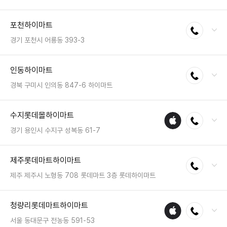
전화 : 055-256-0202
포천하이마트
전화연결
팩스 : 050-2222-1803
영업시간 : 금일 10:30~20:30
경기 포천시 어룡동 393-3
전화 : 031-535-3000
인동하이마트
전화연결
팩스 : 05023331442
영업시간 : 금일 10:30~20:30
경북 구미시 인의동 847-6 하이마트
전화 : 054-474-2111
수지롯데몰하이마트
애플
전화연결
팩스 : 050-2222-1629
수리
영업시간 : 금일 10:30~20:30
경기 용인시 수지구 성복동 61-7
매장
전화 : 031-8067-7600
제주롯데마트하이마트
전화연결
팩스 : 05023331468
영업시간 : 금일 10:30~21:00
제주 제주시 노형동 708 롯데마트 3층 롯데하이마트
전화 : 064-711-2030
청량리롯데마트하이마트
애플
전화연결
팩스 : 050-2333-1311
수리
영업시간 : 금일 10:00~22:00
서울 동대문구 전농동 591-53
매장