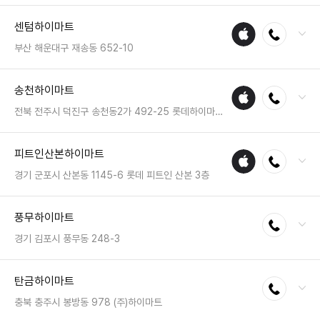
전화 : 051-204-5445
센텀하이마트
애플
전화연결
팩스 : 050-2222-1781
수리
영업시간 : 금일 10:30~20:30
부산 해운대구 재송동 652-10
매장
전화 : 051-784-0089
송천하이마트
애플
전화연결
팩스 : 050-2222-1748
수리
영업시간 : 금일 10:30~20:30
전북 전주시 덕진구 송천동2가 492-25 롯데하이마트 송천점
매장
전화 : 063-272-2100
피트인산본하이마트
애플
전화연결
팩스 : 050-2222-1497
수리
영업시간 : 금일 10:30~20:30
경기 군포시 산본동 1145-6 롯데 피트인 산본 3층
매장
전화 : 031-8068-8245
풍무하이마트
전화연결
팩스 : 05023331518
영업시간 : 금일 10:30~21:00
경기 김포시 풍무동 248-3
전화 : 031-982-8113
탄금하이마트
전화연결
팩스 : 050-2222-0390
영업시간 : 금일 10:30~20:30
충북 충주시 봉방동 978 (주)하이마트