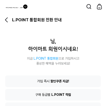
드
롭
L.POINT 통합회원 전환 안내
다
운
버
님,
튼
하이마트 회원이시네요!
지금
L.POINT 통합회원
으로 가입하시고
풍성한 혜택을 누려보세요!
L.POINT
가입 즉시
할인쿠폰 지급!
통
합
회
구매 등급별
L.POINT 적립
원
전