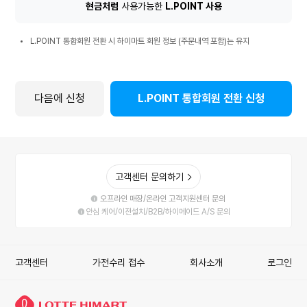
환
현금처럼
사용가능한
L.POINT 사용
시
L.POINT
혜
L.POINT 통합회원 전환 시 하이마트 회원 정보 (주문내역 포함)는 유지
통
택
합
회
원
다음에 신청
L.POINT 통합회원 전환 신청
전
환
시
안
내
사
고객센터 문의하기
항
오프라인 매장/온라인 고객지원센터 문의
안심 케어/이전설치/B2B/하이메이드 A/S 문의
고객센터
가전수리 접수
회사소개
로그인