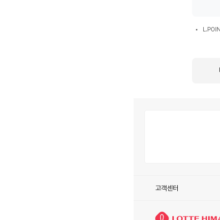
환
시
L.POIN
혜
L.PO
통
택
합
회
원
전
환
시
안
내
사
항
고객센터