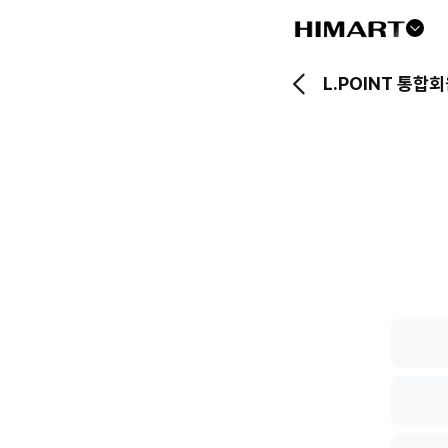
드
롭
L.POINT 통합
다
운
버
튼
L.POIN
통
합
회
원
전