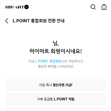
드
롭
L.POINT 통합회원 전환 안내
다
운
버
님,
튼
하이마트 회원이시네요!
지금
L.POINT 통합회원
으로 가입하시고
풍성한 혜택을 누려보세요!
L.POINT
가입 즉시
할인쿠폰 지급!
통
합
회
구매 등급별
L.POINT 적립
원
전