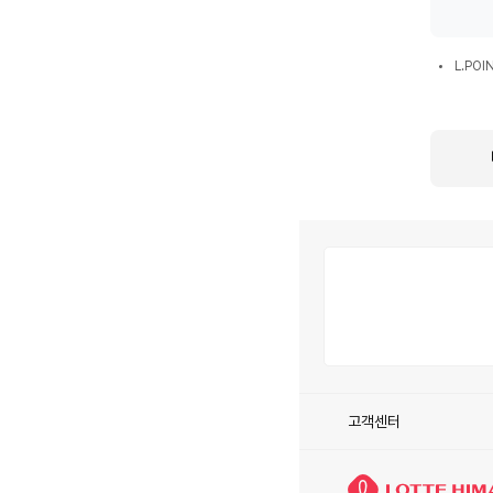
환
시
L.POIN
혜
L.PO
통
택
합
회
원
전
환
시
안
내
사
항
고객센터