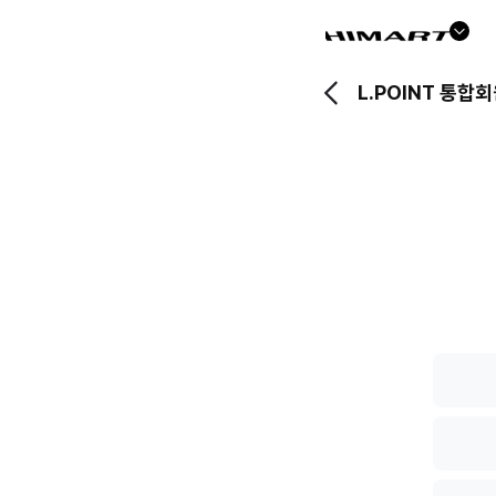
드
롭
L.POINT 통합
다
운
버
튼
L.POIN
통
합
회
원
전