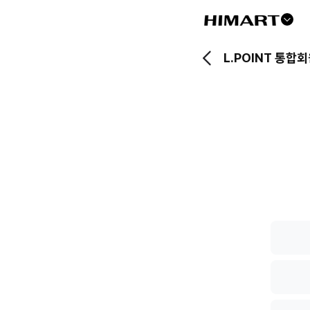
드
롭
L.POINT 통합
다
운
버
튼
L.POIN
통
합
회
원
전