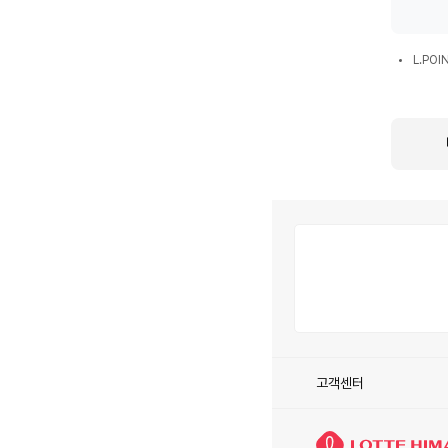
환
시
L.POIN
혜
L.PO
통
택
합
회
원
전
환
시
안
내
사
항
고객센터