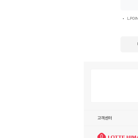
환
시
L.POIN
혜
L.PO
통
택
합
회
원
전
환
시
안
내
사
항
고객센터