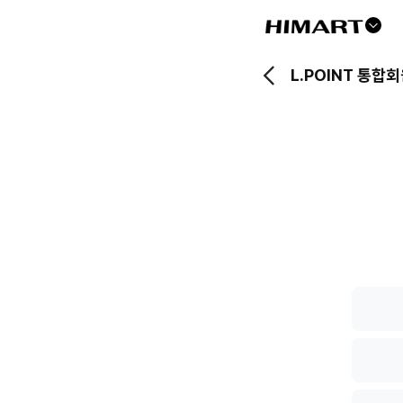
드
롭
L.POINT 통합
다
운
버
튼
L.POIN
통
합
회
원
전