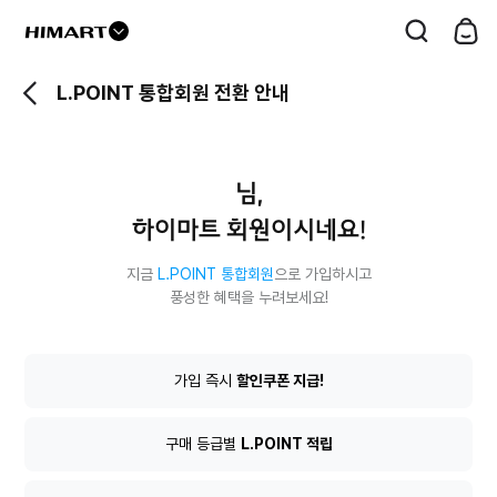
드
롭
L.POINT 통합회원 전환 안내
다
운
버
님,
튼
하이마트 회원이시네요!
지금
L.POINT 통합회원
으로 가입하시고
풍성한 혜택을 누려보세요!
L.POINT
가입 즉시
할인쿠폰 지급!
통
합
회
구매 등급별
L.POINT 적립
원
전