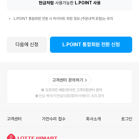
환
현금처럼
사용가능한
L.POINT 사용
시
L.POINT
혜
L.POINT 통합회원 전환 시 하이마트 회원 정보 (주문내역 포함)는 유지
통
택
합
회
원
다음에 신청
L.POINT 통합회원 전환 신청
전
환
시
안
내
사
고객센터 문의하기
항
오프라인 매장/온라인 고객지원센터 문의
안심 케어/이전설치/B2B/하이메이드 A/S 문의
고객센터
가전수리 접수
회사소개
로그인