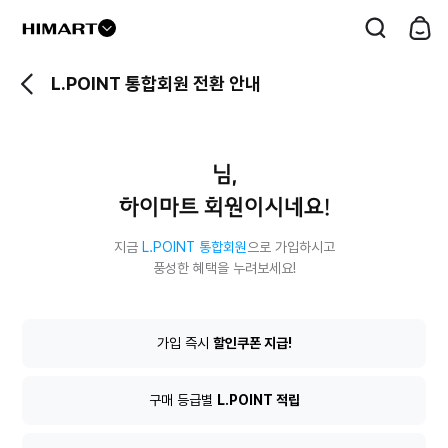
드
롭
L.POINT 통합회원 전환 안내
다
운
버
님,
튼
하이마트 회원이시네요!
지금
L.POINT 통합회원
으로 가입하시고
풍성한 혜택을 누려보세요!
L.POINT
가입 즉시
할인쿠폰 지급!
통
합
회
구매 등급별
L.POINT 적립
원
전