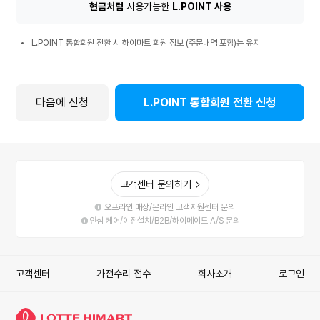
환
현금처럼
사용가능한
L.POINT 사용
시
L.POINT
혜
L.POINT 통합회원 전환 시 하이마트 회원 정보 (주문내역 포함)는 유지
통
택
합
회
원
다음에 신청
L.POINT 통합회원 전환 신청
전
환
시
안
내
사
고객센터 문의하기
항
오프라인 매장/온라인 고객지원센터 문의
안심 케어/이전설치/B2B/하이메이드 A/S 문의
고객센터
가전수리 접수
회사소개
로그인