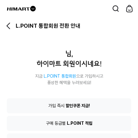
드
롭
L.POINT 통합회원 전환 안내
다
운
버
님,
튼
하이마트 회원이시네요!
지금
L.POINT 통합회원
으로 가입하시고
풍성한 혜택을 누려보세요!
L.POINT
가입 즉시
할인쿠폰 지급!
통
합
회
구매 등급별
L.POINT 적립
원
전