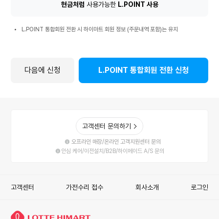
환
현금처럼
사용가능한
L.POINT 사용
시
L.POINT
혜
L.POINT 통합회원 전환 시 하이마트 회원 정보 (주문내역 포함)는 유지
통
택
합
회
원
다음에 신청
L.POINT 통합회원 전환 신청
전
환
시
안
내
사
고객센터 문의하기
항
오프라인 매장/온라인 고객지원센터 문의
안심 케어/이전설치/B2B/하이메이드 A/S 문의
고객센터
가전수리 접수
회사소개
로그인