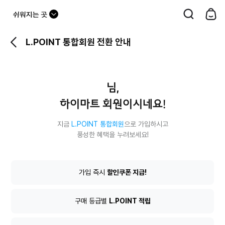
드
롭
L.POINT 통합회원 전환 안내
다
운
버
님,
튼
하이마트 회원이시네요!
지금
L.POINT 통합회원
으로 가입하시고
풍성한 혜택을 누려보세요!
L.POINT
가입 즉시
할인쿠폰 지급!
통
합
회
구매 등급별
L.POINT 적립
원
전