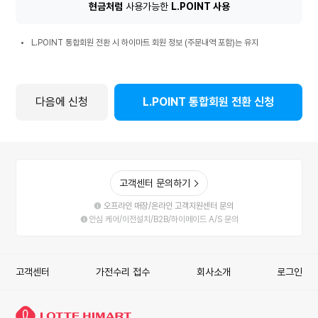
환
현금처럼
사용가능한
L.POINT 사용
시
L.POINT
혜
L.POINT 통합회원 전환 시 하이마트 회원 정보 (주문내역 포함)는 유지
통
택
합
회
원
다음에 신청
L.POINT 통합회원 전환 신청
전
환
시
안
내
사
고객센터 문의하기
항
오프라인 매장/온라인 고객지원센터 문의
안심 케어/이전설치/B2B/하이메이드 A/S 문의
고객센터
가전수리 접수
회사소개
로그인