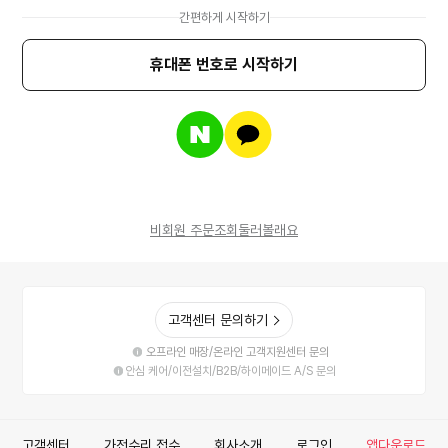
간편하게 시작하기
휴대폰 번호로 시작하기
네
카
이
카
버
오
계
톡
정
계
으
정
로
으
비회원 주문조회
둘러볼래요
로
로
그
로
인
그
하
인
기
하
고객센터 문의하기
기
오프라인 매장/온라인 고객지원센터 문의
안심 케어/이전설치/B2B/하이메이드 A/S 문의
고객센터
가전수리 접수
회사소개
로그인
앱다운로드