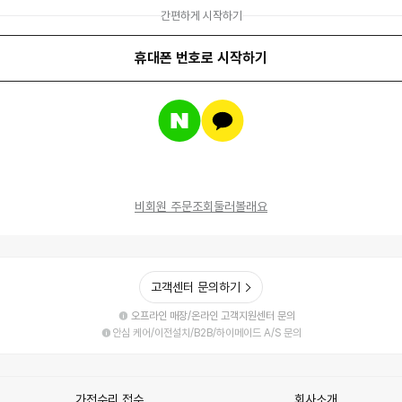
간편하게 시작하기
휴대폰 번호로 시작하기
네
카
이
카
버
오
계
톡
정
계
으
정
로
으
비회원 주문조회
둘러볼래요
로
로
그
로
인
그
하
인
기
하
고객센터 문의하기
기
오프라인 매장/온라인 고객지원센터 문의
안심 케어/이전설치/B2B/하이메이드 A/S 문의
가전수리 접수
회사소개