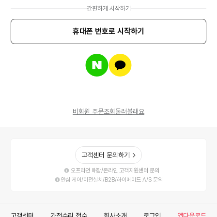
간편하게 시작하기
휴대폰 번호로 시작하기
네
카
이
카
버
오
계
톡
정
계
으
정
로
으
비회원 주문조회
둘러볼래요
로
로
그
로
인
그
하
인
기
하
고객센터 문의하기
기
오프라인 매장/온라인 고객지원센터 문의
안심 케어/이전설치/B2B/하이메이드 A/S 문의
고객센터
가전수리 접수
회사소개
로그인
앱다운로드