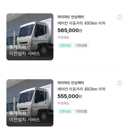
문구·오피스용품
악기
공구
하이마트 안심케어
에어컨 이동거리 490km 이하
565,000
원
무료배송
소모품
간편상담
가전보험
영상가전소모품
주방가전소모품
냉장고소모품
세탁건조소모품
청소기소모품
에어컨소모품
하이마트 안심케어
에어컨 이동거리 480km 이하
계절가전소모품
건강가전소모품
555,000
원
무료배송
뷰티가전소모품
스마트홈소모품
간편상담
가전보험
멀티탭
건전지