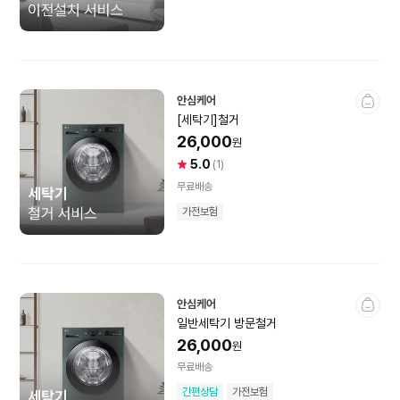
세탁기·건조기
소모품
세탁기+건조기
일반세탁기
렌탈
드럼세탁기
건조기·탈수기
안심케어
안심케어
[세탁기]철거
의류관리기
전시상품
26,000
원
5.0
사
상
(1)
방문컨설팅
미개봉상품
인증중고상품
용
품
무료배송
자
평
세탁건조소모품
가전보험
별
건
전문가 화상상담
점
수
청소기·생활가전
안심케어
일반세탁기 방문철거
청소기
다리미
26,000
원
무료배송
보풀제거기
전화기
간편상담
가전보험