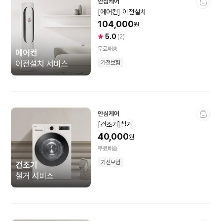
안심케어
[에어컨] 이전설치
104,000
원
휴대폰·스마트워치
5.0
사
상
(2)
용
품
무료배송
자
평
자급제
SKT
가전보험
별
건
점
수
KT
LGU+
휴대폰액세서리
스마트워치
안심케어
전시상품
미개봉상품
[건조기]철거
40,000
원
무료배송
음향가전
가전보험
프리미엄오디오
스피커
이어폰
헤드폰