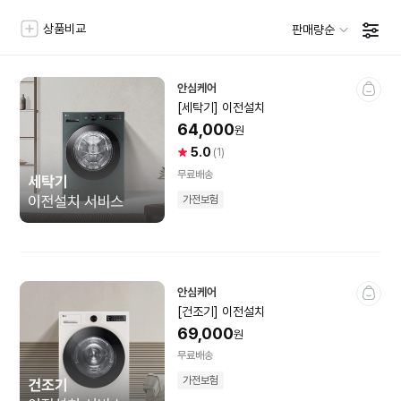
미
니
선
상품비교
판매량순
에어컨·계절가전
필
상
상
택
터
품
품
한
TV·영상가전
개
필
상
상
수
터
컴퓨터·노트북
안심케어
품
품
및
더
[세탁기] 이전설치
정
TV
영상가전
목
정
보
렬
64,000
원
록
렬
기
휴대폰·스마트워치
순
전시상품
미개봉상품
필
5.0
사
상
(1)
터
용
품
무료배송
자
평
영상가전소모품
음향가전
가전보험
별
건
점
수
게임기·타이틀
냉장고·주방가전
안심케어
카메라
냉장고
김치냉장고
[건조기] 이전설치
69,000
원
태블릿PC
전자레인지·오븐
밥솥
무료배송
가전보험
가스레인지 · 인덕션·
식기세척기 · 건조기
건강가전