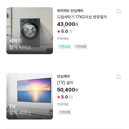
스마트홈
하이마트 안심케어
드럼세탁기 17KG이상 방문철거
홈카메라(CCTV)
도어락·도어벨
43,000
원
5.0
사
상
(1)
금고
스마트조명·스위치
용
품
무료배송
자
평
스마트로봇
스마트커튼·블라인드
간편상담
가전보험
별
건
점
수
스마트콘센트·플러그
스마트센서
미개봉상품
스마트홈소모품
안심케어
[TV] 설치
50,400
원
가구·리빙
5.0
사
상
(2)
용
품
무료배송
자
평
가구
패브릭
가전보험
별
건
점
수
홈데코
조명