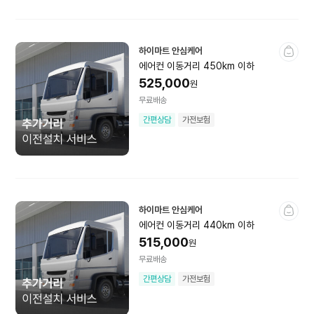
패밀리케어
하이마트 안심케어
에어컨 이동거리 450km 이하
방문컨설팅
525,000
원
무료배송
가전불편점검
가전설치사전점검
간편상담
가전보험
전문가 화상상담
하이마트 안심케어
대형가전
생활가전
에어컨 이동거리 440km 이하
515,000
원
주방가전
컴퓨터/디지털
무료배송
휴대폰/스마트워치
안심케어
간편상담
가전보험