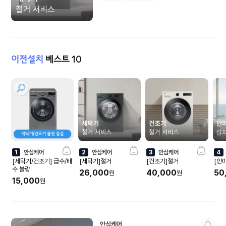
연수기·살균기
차량용품
펫·유아가전
기타생활가전
전시상품
미개봉상품
이전설치
베스트 10
청소기소모품
상
품
목
에어컨·계절가전
록
에어컨
냉난방기
1
안심케어
2
안심케어
3
안심케어
4
공기청정기
제습기
[세탁기/건조기] 급수/배
[세탁기]철거
[건조기]철거
[안
수 불량
26,000
40,000
50
원
원
15,000
선풍기
실링팬
원
가습기·에어워셔
전기요·전기매트
히터·온풍기
보일러·온수기
안심케어