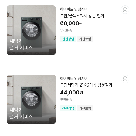
하이마트 안심케어
기타건강가전
건강·의료용품
트원/플렉스워시 방문 철거
60,000
원
전시상품
미개봉상품
무료배송
건강가전소모품
간편상담
가전보험
뷰티·이미용가전
하이마트 안심케어
헤어드라이기
고데기·매직기
드럼세탁기 21KG이상 방문철거
44,000
면도기·이발기·제모기
뷰티디바이스
원
무료배송
기타이미용가전
전시상품
간편상담
가전보험
미개봉상품
뷰티가전소모품