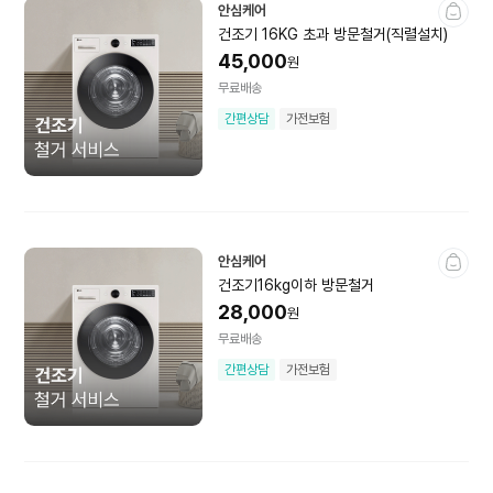
안심케어
이어폰 ·
카세트·MP3·CDP
건조기 16KG 초과 방문철거(직렬설치)
헤드폰액세서리
45,000
원
턴테이블
마이크·녹음기
무료배송
간편상담
가전보험
노래방기기
기타
전시상품
미개봉상품
안심케어
게임기·타이틀
건조기16kg이하 방문철거
28,000
원
플레이스테이션
닌텐도
무료배송
간편상담
가전보험
XBOX
VR
기타게임
미개봉상품
예약상품