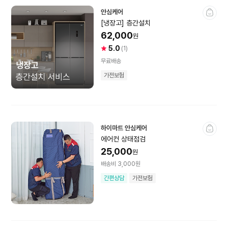
아이패드
갤럭시탭
안심케어
[냉장고] 층간설치
안드로이드 ·
이북리더기
62,000
원
윈도우태블릿
5.0
사
상
(1)
용
품
케이스·보호필름
가방·파우치
무료배송
자
평
가전보험
별
건
터치펜
점
수
건강가전
하이마트 안심케어
에어컨 상태점검
25,000
안마의자
안마기·마사지기
원
배송비 3,000원
찜질·반신욕기
비데
간편상담
가전보험
전동칫솔·구강용품
건강측정·의료기기
복합환풍기·
샤워헤드·필터
바디드라이어