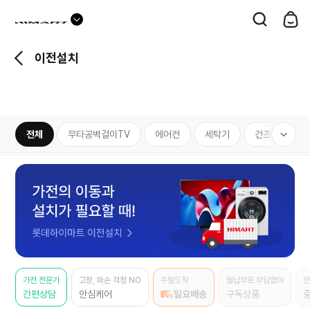
장
하
검
바
이
색
구
마
니
트
이전설치
최근 검색어
뒤
모두 지우기
의
로
Specialty
이
가
최근 검색 내역이 없습니다.
전
기
문
전
매
대
세
중
장
설
카
부
뒤
전체
무타공벽걸이TV
카
에어컨
세탁기
건조기
대카테고리
구
중
안심케어
이전설치
하이마트구독
카테고리
보
세
하이마트구독
테
카
로
테
분
카
기
부
치
고
테
가
고
자
테
카
리
고
기
리
TV·영상가전
고
테
리
TV
세탁기·건조기·
고
리
필
의류관리기
리
터
냉장고·주방가전
열
냉장고·김치냉장고
밥솥·주방가전
고
닫
기
세탁기·건조기
청소기·생활가전
에어컨
상
버
품
튼
가전 전문가
고장, 파손 걱정 NO
주말도착
월납부로 부담없이
안
제습기·공기청정기·
노트북·태블릿
유
간편상담
안심케어
일요배송
구독상품
청소기·생활가전
환풍기
형