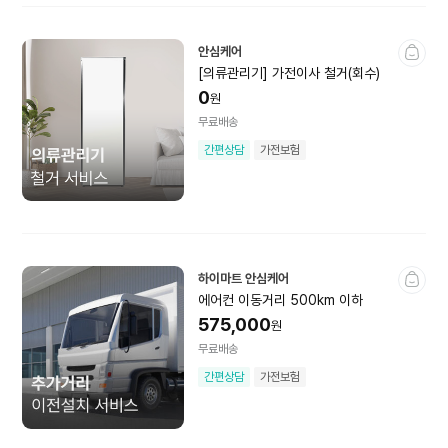
생활용품
주방용품
안심케어
생필품
반려동물용품
[의류관리기] 가전이사 철거(회수)
0
미개봉상품
원
무료배송
간편상담
가전보험
레저·여행·헬스케어
스포츠웨어
스포츠·레저용품
캠핑·여행
로밍
하이마트 안심케어
에어컨 이동거리 500km 이하
전시상품
미개봉상품
575,000
원
무료배송
간편상담
가전보험
문구·악기·공구