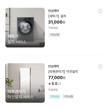
비밀특가
미개봉상품
안심케어
[세탁기] 설치
31,000
원
인테리어
무료배송
가전보험
싱크볼
주방·욕실수전
주방시공
욕실도기
욕실시공
가전맞춤가구
안심케어
창호
중문
[의류관리기] 이전설치
77,000
원
붙박이장
5.0
사
상
(1)
용
품
무료배송
자
평
간편상담
가전보험
별
건
생활·주방용품
점
수