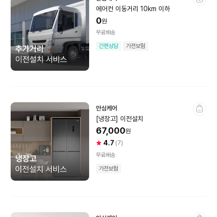
에어컨 이동거리 10km 이하
모기·해충퇴치기
전시상품
0
원
무료배송
미개봉상품
에어컨소모품
간편상담
가전보험
계절가전소모품
컴퓨터·노트북
안심케어
[냉장고] 이전설치
노트북
데스크탑·조립PC
67,000
원
4.7
사
상
(7)
모니터
PC부품
용
품
무료배송
자
평
PC주변기기
키보드·마우스
가전보험
별
건
점
수
프린터·복합기
전시상품
미개봉상품