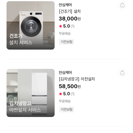
안심케어
[건조기] 설치
카메라
38,000
원
5.0
사
상
(1)
용
품
무료배송
미러리스·DSLR
컴팩트카메라
자
평
(렌즈일체형)
가전보험
별
건
점
수
렌즈
즉석/필름카메라·
포토프린터
카메라액세서리
액션캠·캠코더
안심케어
[김치냉장고] 이전설치
드론
광학기기
58,500
원
5.0
사
상
(1)
전시상품
미개봉상품
용
품
무료배송
자
평
가전보험
별
건
점
수
태블릿PC