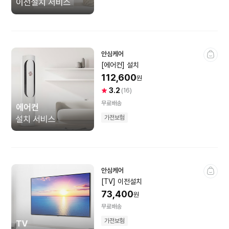
후드
커피머신
정수기
뷰티·이미용가전
에어프라이어 ·
음식물처리기
튀김기
안심케어
스마트홈
[에어컨] 설치
전기그릴·멀티쿠커
믹서·착즙기
112,600
원
가구·리빙
3.2
사
상
(16)
전기포트
토스터기 ·
용
품
무료배송
간식메이커
자
평
인테리어
가전보험
별
건
점
수
식품건조기
기타주방가전
생활·주방용품
전시상품
미개봉상품
안심케어
인증중고상품
주방가전소모품
레저·여행·헬스케어
[TV] 이전설치
73,400
냉장고소모품
원
문구·악기·공구
무료배송
가전보험