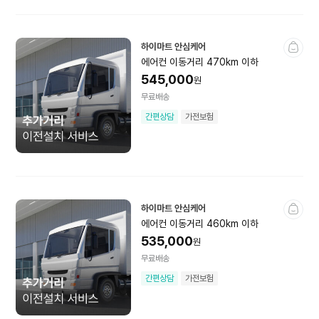
렌탈
하이마트 안심케어
에어컨 이동거리 470km 이하
정수기
공기청정기
545,000
원
비데
안마의자
무료배송
간편상담
가전보험
에어컨
안심케어
하이마트 안심케어
가전 청소
이전설치
에어컨 이동거리 460km 이하
535,000
원
가전 보험
가전교체서비스
무료배송
간편상담
가전보험
집수리 서비스
가전맞춤장
입주 청소
홈클리닝