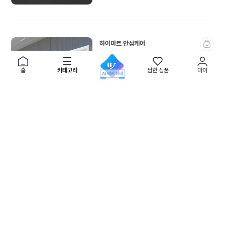
하이마트 안심케어
에어컨 이동거리 410km 이하
485,000
원
AI
홈
카테고리
찜한 상품
마이
검
무료배송
색
간편상담
가전보험
하이마트 안심케어
에어컨 이동거리 400km 이하
500,000
원
무료배송
간편상담
가전보험